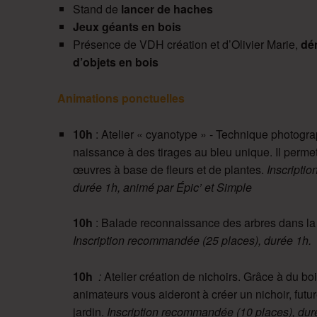
Stand de
lancer de haches
Jeux géants en bois
Présence de VDH création et d’Olivier Marie,
dé
d’objets en bois
Animations ponctuelles
10h
: Atelier « cyanotype » - Technique photogr
naissance à des tirages au bleu unique. Il perme
œuvres à base de fleurs et de plantes.
Inscripti
durée 1h, animé par Épic’ et Simple
10h
: Balade reconnaissance des arbres dans la 
Inscription recommandée (25 places), durée 1h
.
10h
:
Atelier création de nichoirs. Grâce à du bo
animateurs vous aideront à créer un nichoir, futu
jardin.
Inscription recommandée (10 places), durée