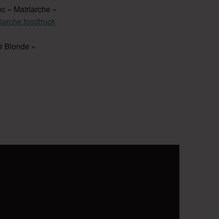
c « Matriarche »
iarche.foodtruck
e Blonde »