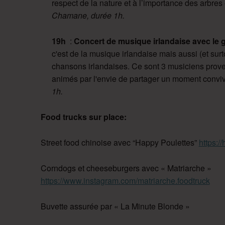
respect de la nature et à l’importance des arbres 
Chamane, durée 1h.
19h
:
Concert de musique irlandaise avec le 
c'est de la musique irlandaise mais aussi (et surt
chansons irlandaises. Ce sont 3 musiciens proven
animés par l'envie de partager un moment convivia
1h.
Food trucks sur place:
Street food chinoise avec “Happy Poulettes”
https:/
Corndogs et cheeseburgers avec « Matriarche »
https://www.instagram.com/matriarche.foodtruck
Buvette assurée par « La Minute Blonde »