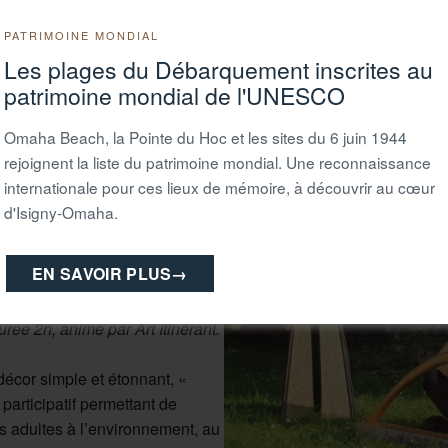
n conseillée, 10 places par
PATRIMOINE MONDIAL
Les plages du Débarquement inscrites au
forêt –
Balade spécialement
patrimoine mondial de l'UNESCO
ée (25 places par balade),
Omaha Beach, la Pointe du Hoc et les sites du 6 juin 1944
rejoignent la liste du patrimoine mondial. Une reconnaissance
.
Apporter votre tapis ou
internationale pour ces lieux de mémoire, à découvrir au cœur
nimée par Marion de
d'Isigny-Omaha.
EN SAVOIR PLUS
→
ils des animateurs vous
t les rudiments de la sculpture
rée 2h, animé par Art Itinérant.
écor simple et étonnant, «
 participatif permettant de
les adultes à l’environnement, au