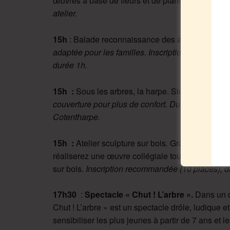
œuvres à base de fleurs et de plantes.
Inscriptio
atelier.
15h
: Balade reconnaissance des arbres dans la 
adaptée pour les familles. Inscription recommand
durée 1h.
15h :
Sous les arbres, la harpe. Sieste musicale
couverture pour plus de confort. Durée 45min, a
Cotentharpe.
15h :
Atelier sculpture sur bois
.
Grâce aux conse
réaliserez une œuvre collégiale tout en apprenan
sur bois.
Inscription recommandée (10 places), du
17h30
:
Spectacle « Chut ! L’arbre ».
Dans un d
Chut ! L’arbre » est un spectacle drôle, ludique et
sensibiliser les plus jeunes à partir de 7 ans et 