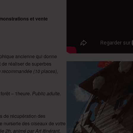
monstrations et vente
aphique ancienne qui donne
t de réaliser de superbes
on recommandée (10 places),
forêt – 1heure.
Public adulte.
is de récupération des
re nurserie des oiseaux de votre
 2h, animé par Art Itinérant.