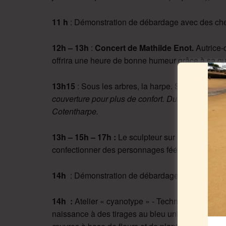
11 h
: Démonstration de débardage avec des cheva
12h – 13h
:
Concert de Mathilde Enot.
Autrice-
offrira une heure de bonne humeur grâce à sa gui
13h15
: Sous les arbres, la harpe. Sieste musica
couverture pour plus de confort. Durée 45min, a
Cotentharpe.
13h – 15h – 17h :
Le sculpteur sur bois Samuel
confectionner des personnages féériques
. Sans 
14h
: Démonstration de débardage avec des cheva
14h :
Atelier « cyanotype » - Technique photog
naissance à des tirages au bleu unique. Il perme