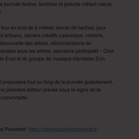
e journée festive, familiale et gratuite mêlant nature,
.
tour en bois de 8 mètres, lancer de haches, jeux
’artisans, ateliers créatifs (cyanotype, nichoirs,
 découverte des arbres, démonstrations de
icales sous les arbres, spectacle participatif « Chut
ilde Enot et du groupe de musique irlandaise Dún
proposées tout au long de la journée gratuitement,
Une première édition placée sous le signe de la
 convivialité.
py Poulettes”
https://happypoulettesraviolis.fr/