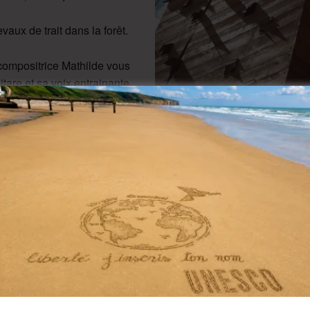
ux de trait dans la forêt.
compositrice Mathilde vous
tare et sa voix entrainante.
le.
Apporter votre tapis ou
nimée par Marion de
 Adam vous aidera à
réservation.
ux de trait dans la forêt.
raphique ancienne qui donne
t de réaliser de superbes