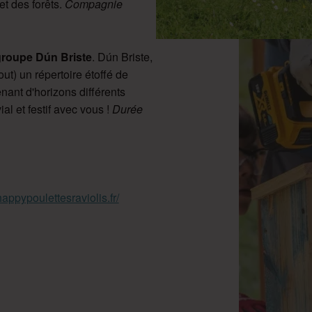
et des forêts.
Compagnie
groupe Dún Briste
. Dún Briste,
out) un répertoire étoffé de
ant d'horizons différents
l et festif avec vous !
Durée
/happypoulettesraviolis.fr/