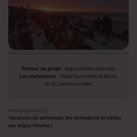
Porteur du projet
: Isigny-Omaha Intercom
Les partenaires
: Eolia Normandie et Mairie
de St Laurent-sur-Mer
Navigation de l’article
PREVIOUS ARTICLE
Vacances du printemps, les animations et visites
sur Isigny-Omaha !