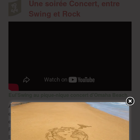
Une soirée Concert, entre
Swing et Rock
Eul’Swing
au pique-nique concert d'Omaha Beach
A 19h30
, Eul’Swing est un groupe normand au swing
ensoleillé, composé de cinq musiciens et musiciennes
et d’une chanteuse survoltée. De Billie Holiday à Ella
Fitzgerald, en passant par Fats Waller et Duke
Ellington, le groupe revisite les grands standards du