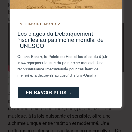
jazz des années 40-50 avec énergie, improvisation et
bonne humeur. Une invitation à danser et à festoyer
face à la mer.
PATRIMOINE MONDIAL
Les plages du Débarquement
inscrites au patrimoine mondial de
l'UNESCO
Omaha Beach, la Pointe du Hoc et les sites du 6 juin
1944 rejoignent la liste du patrimoine mondial. Une
reconnaissance internationale pour ces lieux de
mémoire, à découvrir au cœur d'Isigny-Omaha.
Jessie Lee & The Alchemists
au pique-nique
concert d'Omaha Beach
EN SAVOIR PLUS
→
A partir de 21h15
, Jessie Lee & The Alchemists, ce
quintet de modern blues-rock aux influences anglo-
saxonnes mêle blues, rock, soul, pop et jazz. Leur
musique, à la fois puissante et sensible, offre une
alchimie unique entre tradition et modernité. Une
performance intense et captivante en perspective... De