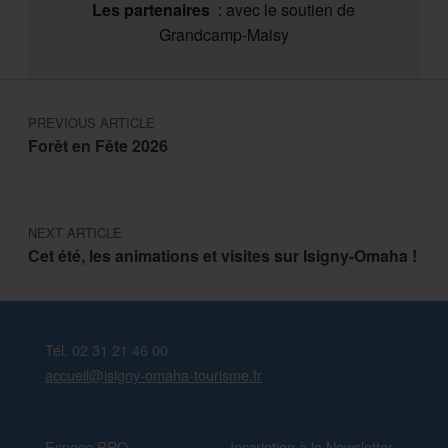
Les partenaires
: avec le soutien de
Grandcamp-Maisy
Navigation de l’article
PREVIOUS ARTICLE
Forêt en Fête 2026
NEXT ARTICLE
Cet été, les animations et visites sur Isigny-Omaha !
Tél. 02 31 21 46 00
accueil@isigny-omaha-tourisme.fr
Espace PRO
Inscription à la Newsletter