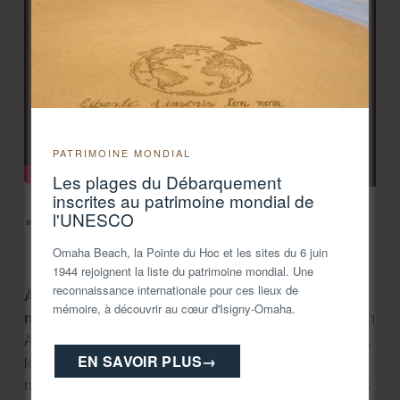
PATRIMOINE MONDIAL
Les plages du Débarquement
inscrites au patrimoine mondial de
l'UNESCO
20h30 : Escale afro-caribéenne avec La
Loma
Omaha Beach, la Pointe du Hoc et les sites du 6 juin
1944 rejoignent la liste du patrimoine mondial. Une
reconnaissance internationale pour ces lieux de
À 20h30,
place au voyage avec
La Loma et ses six
mémoire, à découvrir au cœur d'Isigny-Omaha.
musiciens
. Né à Nantes autour du guitariste colombien
Andrés Restrepo et du chanteur chilien Cristian Zarate,
EN SAVOIR PLUS
→
le groupe puise son inspiration dans les traditions
musicales des Andes, les rythmes afro-caribéens et les