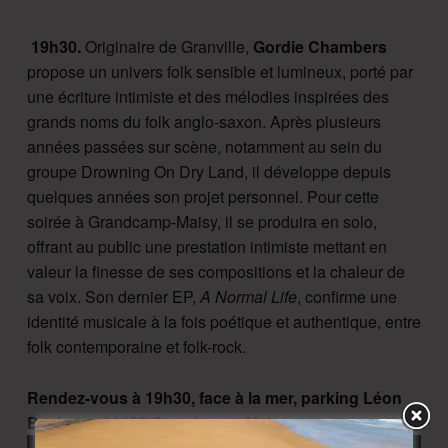
19h30.
Originaire de Granville,
Gordie Chambers
propose un univers folk sensible et lumineux, porté par
une écriture intimiste et des mélodies inspirées des
grands noms du folk anglo-saxon. Après plusieurs
années passées sur scène, notamment au sein du
groupe Drowning On Dry Land, il développe depuis
quelques années son projet personnel. Pour cette
soirée à Grandcamp-Maisy, il se produira en solo,
offrant au public une prestation intimiste mettant en
valeur la finesse de ses compositions et la chaleur de
sa voix. Son dernier EP,
A Normal Life
, confirme une
identité musicale à la fois poétique et authentique, entre
folk contemporaine et folk-rock.
Rendez-vous à 19h30, face à la mer, parking Léon
Bacheley 14450 Grandcamp-Maisy