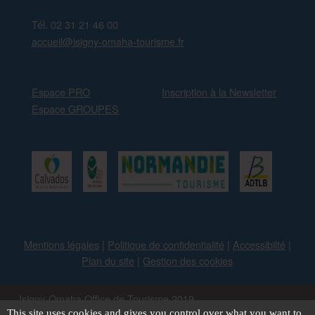
Tél. 02 31 21 46 00
accueil@isigny-omaha-tourisme.fr
Espace PRO
Inscription à la Newsletter
Espace GROUPES
Mentions légales
|
Politique de confidentialité
|
Accessibilté
|
Plan du site
|
Gestion des cookies
Isigny-Omaha Office de Tourisme 2019 -
This site uses cookies and gives you control over what you want to
Conception : objectif-multimedia.com