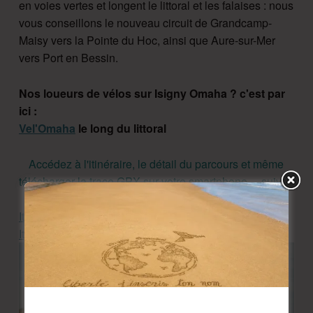
en voies vertes et longent le littoral et les falaises : nous
vous conseillons le nouveau circuit de Grandcamp-
Maisy vers la Pointe du Hoc, ainsi que Aure-sur-Mer
vers Port en Bessin.
Nos loueurs de vélos sur Isigny Omaha ? c'est par
ici :
Vel'Omaha
le long du littoral
Accédez à l'itinéraire, le détail du parcours et même
télécharger la trace GPX sur votre smartphone.... suivez
les boutons
Itinéraire d'Isigny sur Mer à Grandcamp-Maisy
Itinéraire de Grandcamp-Maisy à Port en Bessin