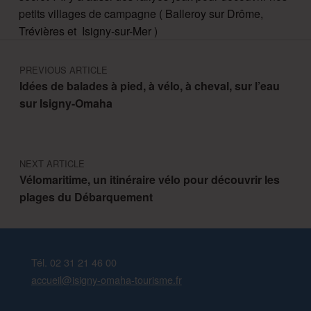
petits villages de campagne ( Balleroy sur Drôme,
Trévières et Isigny-sur-Mer )
Navigation de l’article
PREVIOUS ARTICLE
Idées de balades à pied, à vélo, à cheval, sur l’eau
sur Isigny-Omaha
NEXT ARTICLE
Vélomaritime, un itinéraire vélo pour découvrir les
plages du Débarquement
Tél. 02 31 21 46 00
accueil@isigny-omaha-tourisme.fr