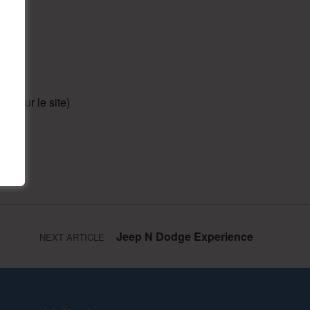
es sur le site)
Jeep N Dodge Experience
NEXT ARTICLE