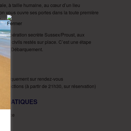
ale, à taille humaine, au cœur d’un lieu
on vous ouvre ses portes dans la toute première
er.
à l’opération secrète Sussex/Proust, aux
 aux civils restés sur place. C’est une étape
nus du Débarquement.
0
 » – uniquement sur rendez-vous
rojections (à partir de 21h30, sur réservation)
 PRATIQUES
sistance