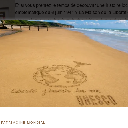
Et si vous preniez le temps de découvrir une histoire loc
emblématique du 6 juin 1944 ? La Maison de la Libérati
maison libérée par les Américains à Saint-Laurent-sur-M
Ce site témoin du Jour J rend hommage aux Résistants, 
parachutistes de la 101e Airborne, aux Alliés, mais aussi
chargée d’émotions, ancrée dans les récits moins con
À découvrir :
- Visite libre des extérieurs de la maison de 10h à 18h3
- Visite privée des intérieurs reconstitués « années 40
- Les Veillées d’Omaha, en soirée, avec témoignages et p
INFORMATIONS
Tarifs : Don libre à l’association Les Fleurs de la Ré
PATRIMOINE MONDIAL
27 rue du Val, 14710 Saint-Laurent-sur-Mer