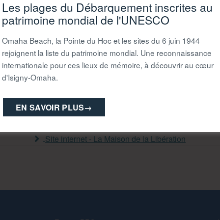
Les plages du Débarquement inscrites au
patrimoine mondial de l'UNESCO
06 87 40 35 63
Omaha Beach, la Pointe du Hoc et les sites du 6 juin 1944
contact@maisondelaliberation.fr
rejoignent la liste du patrimoine mondial. Une reconnaissance
internationale pour ces lieux de mémoire, à découvrir au cœur
Ouvert du 1er mai au 13 septembre (voir détails horair
d'Isigny-Omaha.
chien autorisé
EN SAVOIR PLUS
→
ou
sur notre site internet
Site internet - La Maison de la Libération