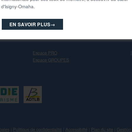
d'Isigny-Omaha.
Opération éco
NEXT ARTICLE
EN SAVOIR PLUS
→
Espace PRO
Espace GROUPES
gales
|
Politique de confidentialité
|
Accessibilté
|
Plan du site
|
Gestion