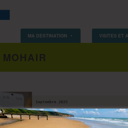
ISIGNY OMAHA TOURISME
MA DESTINATION
VISITES ET 
 MOHAIR
Septembre 2025
La grange du Mohair 