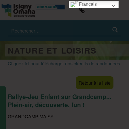
ISIGNY OMAHA TOURISME
#IsignyOmaha
Français
Rechercher :
NATURE ET LOISIRS
Cliquez ici pour télécharger nos circuits de randonnées
Retour à la liste
Rallye-Jeu Enfant sur Grandcamp...
Plein-air, découverte, fun !
GRANDCAMP-MAISY