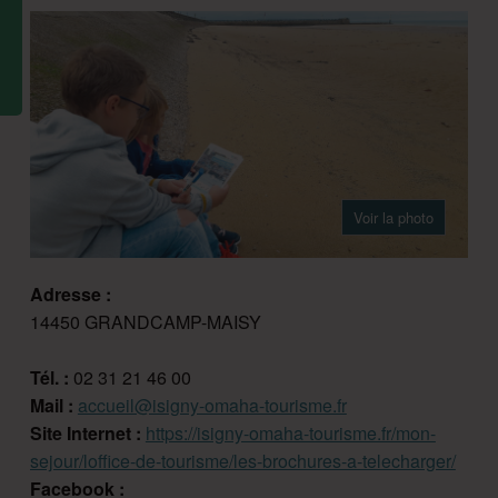
Voir la photo
Adresse :
14450 GRANDCAMP-MAISY
Tél. :
02 31 21 46 00
Mail :
accueil@isigny-omaha-tourisme.fr
Site Internet :
https://isigny-omaha-tourisme.fr/mon-
sejour/loffice-de-tourisme/les-brochures-a-telecharger/
Facebook :