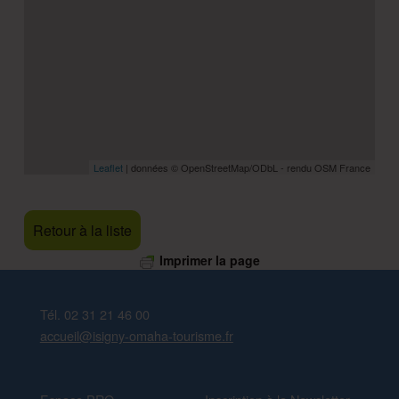
Leaflet
| données © OpenStreetMap/ODbL - rendu OSM France
Retour à la liste
Imprimer la page
Skip back to main navigation
Tél. 02 31 21 46 00
accueil@isigny-omaha-tourisme.fr