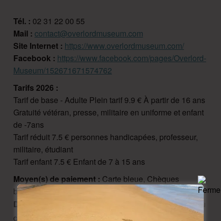
Tél. :
02 31 22 00 55
Mail :
contact@overlordmuseum.com
Site Internet :
https://www.overlordmuseum.com/
Facebook :
https://www.facebook.com/pages/Overlord-
Museum/152671671574762
Tarifs 2026 :
Tarif de base - Adulte Plein tarif 9.9 € À partir de 16 ans
Gratuité vétéran, presse, militaire en uniforme et enfant
de -7ans
Tarif réduit 7.5 € personnes handicapées, professeur,
militaire, étudiant
Tarif enfant 7.5 € Enfant de 7 à 15 ans
Moyen(s) de paiement :
Carte bleue, Chèques
bancaires et postaux, Espèces
Description :
Situé au niveau du rond-point d'accès au
cimetière américain, près d'Omaha Beach, Overlord