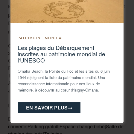
Museum réunit une collection unique de plus de 10 000
pièces dont plus de 40 véhicules, chars et canons.
Découvrez une mise en scène grandeur nature qui
retrace les grandes étapes du Débarquement.
PATRIMOINE MONDIAL
Ouverture 2026 : 
Fermé du 5 janvier au 13 février 
Les plages du Débarquement
2026.

inscrites au patrimoine mondial de
l'UNESCO
Ouverture :

Février / Mars / octobre / novembre / décembre : 10h-
Omaha Beach, la Pointe du Hoc et les sites du 6 juin
17h30

1944 rejoignent la liste du patrimoine mondial. Une
Avril / mai / septembre : 10h-18h30

reconnaissance internationale pour ces lieux de
Juin / juillet / août : 9h30-19h.

mémoire, à découvrir au cœur d'Isigny-Omaha.
Dernières entrées 1h avant la fermeture du musée.
EN SAVOIR PLUS
→
Equipements :
Aire de pique-nique non
couverte|Parking gratuit|Espace change bébé|Salle de
réunion équipée|Toilettes