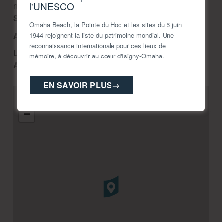
l'UNESCO
nique couverte|Aire de pique-nique non couverte
Services :
Boutique
Omaha Beach, la Pointe du Hoc et les sites du 6 juin
Accessible PMR
1944 rejoignent la liste du patrimoine mondial. Une
reconnaissance internationale pour ces lieux de
Langues parlées :
mémoire, à découvrir au cœur d'Isigny-Omaha.
Animaux Acceptés :
non
EN SAVOIR PLUS
→
+
−