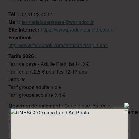
Tél. :
02 31 22 40 51
Mail :
fermedelasapiniere@wanadoo.fr
Site Internet :
https://www.producteur-cidre.com/
Facebook :
http://www.facebook.com/fermedelasapiniere/
Tarifs 2026 :
Tarif de base - Adulte Plein tarif 4.8 €
Tarif enfant 2.5 € pour les 12-17 ans
Gratuité
Tarif groupe adulte 4.2 €
Tarif groupe scolaire 3.4 €
Moyen(s) de paiement :
Carte bleue, Espèces,
Paiement sans contact, Virements, Visa
Description :
Découvrez par notre visite guidée le
processus de fabrication du jus de pomme, du cidre, du
pommeau de Normandie et du Calvados ainsi que nos