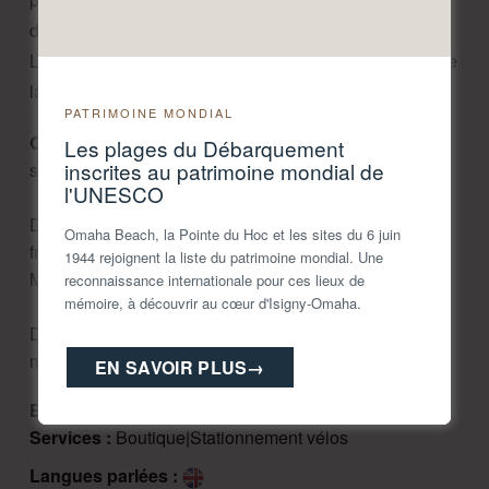
différentes salles de production.
La visite se termine avec la dégustation des produits de
la ferme, certifiés bio (possible sans alcool).
PATRIMOINE MONDIAL
Ouverture 2026 : 
Du 1er janvier au 31 mars : visites 
Les plages du Débarquement
inscrites au patrimoine mondial de
sur RDV, magasin ouvert de 10h à 18h

l'UNESCO
Du 1er avril au 30 septembre (et Toussaint) : visites en 
Omaha Beach, la Pointe du Hoc et les sites du 6 juin
français à 10h45 et 15h30, en anglais à 14h30. 
1944 rejoignent la liste du patrimoine mondial. Une
Magasin ouvert de 9h30 à 18h30

reconnaissance internationale pour ces lieux de
mémoire, à découvrir au cœur d'Isigny-Omaha.
Du 1er octobre au 31 décembre : visites sur RDV, 
magasin ouvert de 10h à 18h.
EN SAVOIR PLUS
→
Equipements :
Parking gratuit
Services :
Boutique|Stationnement vélos
Langues parlées :