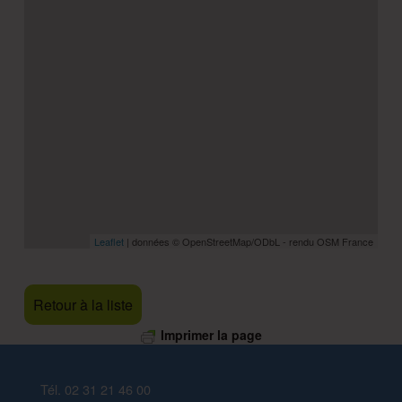
Leaflet
| données © OpenStreetMap/ODbL - rendu OSM France
Retour à la liste
Imprimer la page
Skip back to main navigation
Tél. 02 31 21 46 00