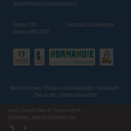
accueil@isigny-omaha-tourisme.fr
Espace PRO
Inscription à la Newsletter
Espace GROUPES
Mentions légales
|
Politique de confidentialité
|
Accessibilté
|
Plan du site
|
Gestion des cookies
Isigny-Omaha Office de Tourisme 2019 -
Conception : objectif-multimedia.com
#IsignyOmaha
Back to top ↑