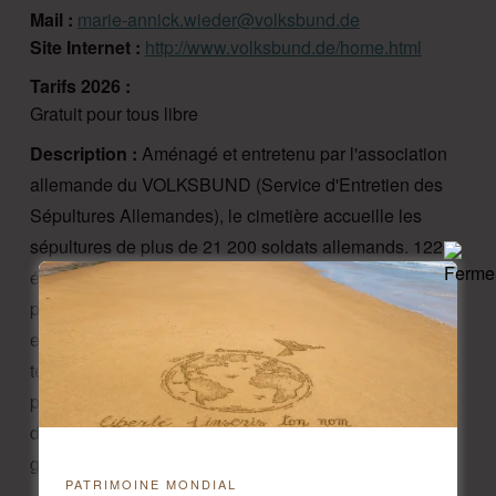
Mail :
marie-annick.wieder@volksbund.de
Site Internet :
http://www.volksbund.de/home.html
Tarifs 2026 :
Gratuit pour tous libre
Description :
Aménagé et entretenu par l'association
allemande du VOLKSBUND (Service d'Entretien des
Sépultures Allemandes), le cimetière accueille les
sépultures de plus de 21 200 soldats allemands. 1220
érables y ont été plantés comme symboles vivants de
paix et de réconciliation entre les nations. La nouvelle
exposition trilingue aborde les thèmes de l'Homme en
temps de guerre, des sépultures allemandes, de la
population civile, du sens des commémorations et du
devoir de mémoire. La complexité et la tragédie de la
guerre sont mises en lumière.
PATRIMOINE MONDIAL