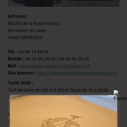
Adresse :
Moulin de la Fosse Soucy
24 chemin du carel
14400 MAISONS
Tél. :
06 88 14 86 04
Mobile :
06 33 80 26 29 | 06 33 80 26 29
Mail :
jeepndodge.experience@outlook.fr
Site Internet :
https://www.jeepndodgeexperience.com
Tarifs 2026 :
Tarif de base de 100 € à 320 € Tours de 1h à 2h30.
Uniquement sur réservation. Ne convient pas aux
enfants de moins de 8 ans
Moyen(s) de paiement :
Carte bleue, Chèques
bancaires et postaux, Espèces, Eurocard - Mastercard,