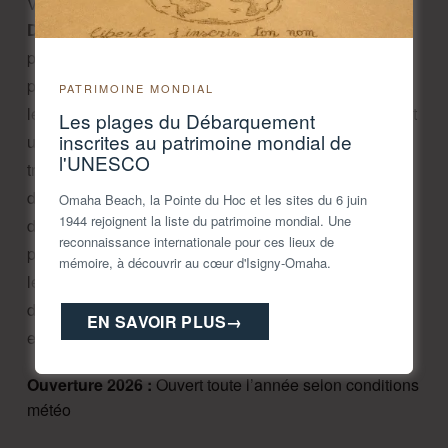
Virements
Description :
Bastien et Nicolas, deux frères
passionnés par l'histoire du débarquement vous
proposent de vivre une expérience unique à bord de
PATRIMOINE MONDIAL
leurs véhicules historiques de 1944 (une Jeep Willys et
Les plages du Débarquement
inscrites au patrimoine mondial de
un Dodge WC51). Laissez vous transporter sur les
l'UNESCO
traces des alliés et découvrez les sites emblématiques
du débarquement agrémenté d'anecdotes et d'images
Omaha Beach, la Pointe du Hoc et les sites du 6 juin
1944 rejoignent la liste du patrimoine mondial. Une
d'époque. Plusieurs parcours sont proposés entre les
reconnaissance internationale pour ces lieux de
plages d’Omaha Beach et Gold Beach en passant par
mémoire, à découvrir au cœur d'Isigny-Omaha.
le port artificiel d’Arromanches, la Batterie allemande
de Longues sur Mer ou encore le port pétrolier de Port
EN SAVOIR PLUS
→
en Bessin.
Ouverture 2026 : 
Ouvert toute l’année selon conditions 
météo