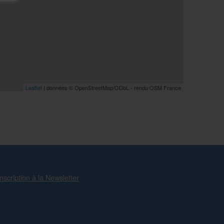
Leaflet
| données © OpenStreetMap/ODbL - rendu OSM France
Inscription à la Newsletter