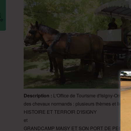
V
Description :
L'Office de Tourisme d'Isigny-Omaha 
des chevaux normands : plusieurs thèmes et lieux d
HISTOIRE ET TERROIR D'ISIGNY
et
GRANDCAMP MAISY ET SON PORT DE PECHE