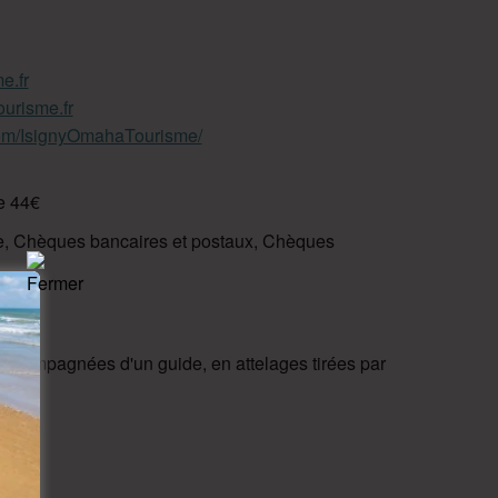
e.fr
ourisme.fr
com/IsignyOmahaTourisme/
le 44€
e, Chèques bancaires et postaux, Chèques
accompagnées d'un guide, en attelages tirées par