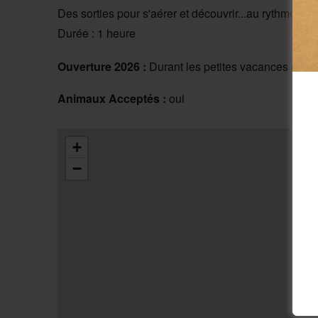
Des sorties pour s'aérer et découvrir...au rythme des
Durée : 1 heure
Ouverture 2026 : 
Durant les petites vacances et en 
Animaux Acceptés :
oui
+
−