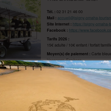
Tél. :
02 31 21 46 00
Mail :
accueil@isigny-omaha-tourism
Site Internet :
https://isigny-omaha-t
Facebook :
https://www.facebook.
Tarifs 2026 :
15€ adulte / 10€ enfant / forfait famil
Moyen(s) de paiement :
Carte bleu
Vacances, Espèces
oir toutes les photos (4)
organise durant les vacances scolaires des balades d'1 heure, 
e départ sont proposés :