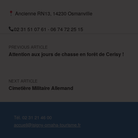
Ancienne RN13, 14230 Osmanville
02 31 51 07 61 - 06 74 72 25 15
Navigation de l’article
PREVIOUS ARTICLE
Attention aux jours de chasse en forêt de Cerisy !
NEXT ARTICLE
Cimetière Militaire Allemand
Tél. 02 31 21 46 00
accueil@isigny-omaha-tourisme.fr