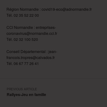
Région Normandie : covid19-eco@adnormandie.fr
Tél. 02 35 52 22 00
CCI Normandie : entreprises-
coronavirus@normandie.cci.fr
Tél. 02 32 100 520
Conseil Départemental : jean-
francois.tropres@calvados.fr
Tél. 06 67 77 26 41
Navigation de l’article
PREVIOUS ARTICLE
Rallyes-Jeu en famille