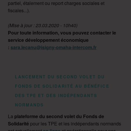
partiel, étalement ou report charges sociales et
fiscales...).
(Mise à jour : 23.03.2020 - 10h40)
Pour toute information, vous pouvez contacter le
service développement économique
:
sara.lecanu@isigny-omaha-intercom.fr
LANCEMENT DU SECOND VOLET DU
FONDS DE SOLIDARITÉ AU BÉNÉFICE
DES TPE ET DES INDÉPENDANTS
NORMANDS
La
plateforme du second volet du Fonds de
Solidarité
pour les TPE et les indépendants normands
est actuellement
en ligne
et opérationnelle pour nos