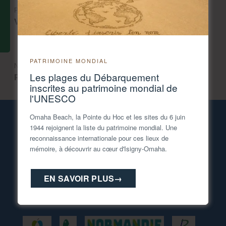
PREVIOUS ARTICLE
Vacances avec mon chien 2025
PATRIMOINE MONDIAL
NEXT ARTICLE
Les plages du Débarquement
Prendre l’air en forêt de Cerisy
inscrites au patrimoine mondial de
l'UNESCO
Omaha Beach, la Pointe du Hoc et les sites du 6 juin
Tél. 02 31 21 46 00
1944 rejoignent la liste du patrimoine mondial. Une
accueil@isigny-omaha-tourisme.fr
reconnaissance internationale pour ces lieux de
mémoire, à découvrir au cœur d'Isigny-Omaha.
Espace PRO
Inscription à la Newsletter
EN SAVOIR PLUS
→
Espace GROUPES