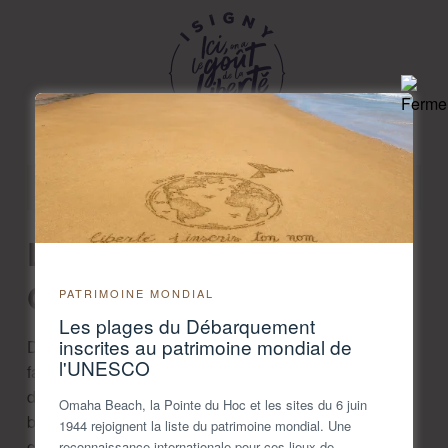
Novembre 2025
Le cidre de Simon -
Géfosse-Fontenay
PATRIMOINE MONDIAL
Les plages du Débarquement
inscrites au patrimoine mondial de
Depuis 2015, Simon Lemarié perpétue la tradition
l'UNESCO
familiale en produisant des cidres et spiritueux à partir
de pommes issues de ses propres vergers. Ici, tout est
Omaha Beach, la Pointe du Hoc et les sites du 6 juin
bio et local : les variétés anciennes de pommes sont
1944 rejoignent la liste du patrimoine mondial. Une
cultivées dans le respect de la terre et du savoir-faire
reconnaissance internationale pour ces lieux de