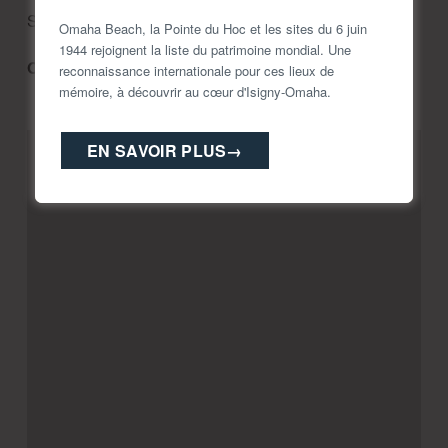
Sur demande/réservation obligatoire.
Omaha Beach, la Pointe du Hoc et les sites du 6 juin
1944 rejoignent la liste du patrimoine mondial. Une
Ouverture 2026 : 
Ouverture toute l’année
reconnaissance internationale pour ces lieux de
mémoire, à découvrir au cœur d'Isigny-Omaha.
EN SAVOIR PLUS
→
+
−