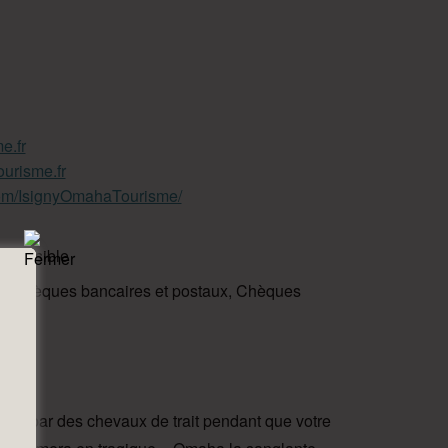
e.fr
ourisme.fr
com/IsignyOmahaTourisme/
le possible
e, Chèques bancaires et postaux, Chèques
 tirée par des chevaux de trait pendant que votre