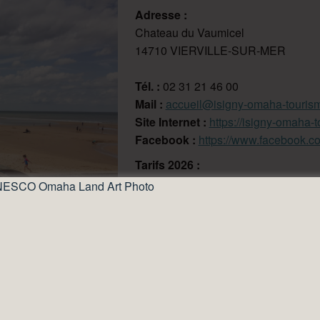
Adresse :
Chateau du Vaumicel
14710 VIERVILLE-SUR-MER
Tél. :
02 31 21 46 00
Mail :
accueil@isigny-omaha-tourism
Site Internet :
https://isigny-omaha-t
Facebook :
https://www.facebook.
Tarifs 2026 :
30€ adulte / 20€ enfant / forfait famil
Moyen(s) de paiement :
Carte bleu
Vacances, Espèces
Voir la photo
 scolaires et en juillet/août, vous profiterez de la jolie calèche