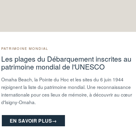
du Débarquement de Normandie, la magnifique Plage d’Or se tra
 Manoir du Vaumicel 30mn + balade en attelage de 2h. Les chien
Juillet/août
PATRIMOINE MONDIAL
Les plages du Débarquement inscrites au
patrimoine mondial de l'UNESCO
Omaha Beach, la Pointe du Hoc et les sites du 6 juin 1944
rejoignent la liste du patrimoine mondial. Une reconnaissance
internationale pour ces lieux de mémoire, à découvrir au cœur
d'Isigny-Omaha.
EN SAVOIR PLUS
→