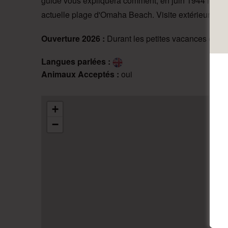
guide vous expliquera comment, en juin 1944 lors 
actuelle plage d'Omaha Beach. Visite extérieure du
Ouverture 2026 : 
Durant les petites vacances et en 
Langues parlées :
Animaux Acceptés :
oui
+
−