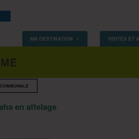
ISIGNY OMAHA TOURISME
MA DESTINATION
VISITES ET 
SME
ERCOMMUNALE
ha en attelage