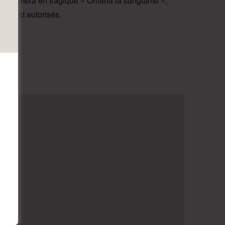
nsformera en tragique « Omaha la sanglante »,
s sont autorisés.