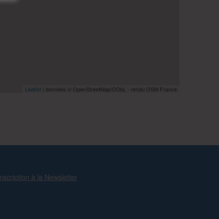
Leaflet
| données © OpenStreetMap/ODbL - rendu OSM France
Inscription à la Newsletter