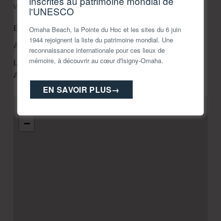
inscrites au patrimoine mondial de
veille par téléphone au 0652014591
l'UNESCO
Equipements :
Maison du vélo|Toilettes
Omaha Beach, la Pointe du Hoc et les sites du 6 juin
1944 rejoignent la liste du patrimoine mondial. Une
Accessible PMR
reconnaissance internationale pour ces lieux de
mémoire, à découvrir au cœur d'Isigny-Omaha.
Langues parlées :
Animaux Acceptés :
oui
EN SAVOIR PLUS
→
+
−