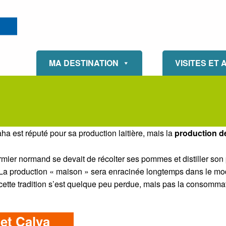
ISIGNY OMAHA TOURISME
MA DESTINATION
VISITES ET 
aha est réputé pour sa production laitière, mais la
production 
rmier normand se devait de récolter ses pommes et distiller son 
La production « maison » sera enracinée longtemps dans le mod
t cette tradition s’est quelque peu perdue, mais pas la consommati
et Calva