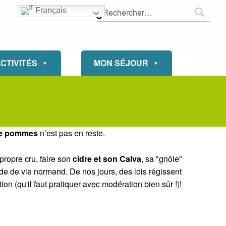
Rechercher :
#IsignyOmaha
Français
ACTIVITÉS
MON SÉJOUR
de pommes
n’est pas en reste.
propre cru, faire son
cidre et son Calva
, sa "gnôle"
e de vie normand. De nos jours, des lois régissent
on (qu'il faut pratiquer avec modération bien sûr !)!