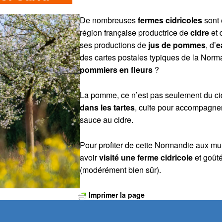
De nombreuses
fermes cidricoles
sont 
région française productrice de
cidre
et 
ses productions de
jus de pommes
, d’
e
des cartes postales typiques de la Norm
pommiers en fleurs
?
La pomme, ce n’est pas seulement du ci
dans les tartes
, cuite pour accompagner
sauce au cidre.
Pour profiter de cette Normandie aux mult
avoir
visité une ferme cidricole
et goût
(modérément bien sûr).
Imprimer la page