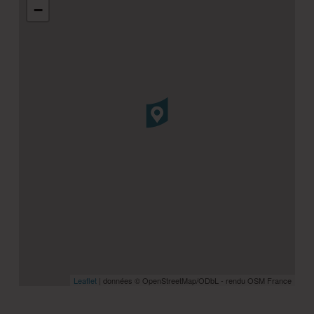
−
Leaflet
| données © OpenStreetMap/ODbL - rendu OSM France