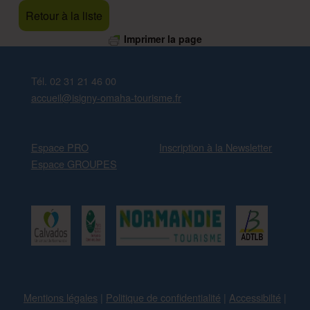
Retour à la liste
Imprimer la page
Skip back to main navigation
Tél. 02 31 21 46 00
accueil@isigny-omaha-tourisme.fr
Espace PRO
Inscription à la Newsletter
Espace GROUPES
Mentions légales
|
Politique de confidentialité
|
Accessibilté
|