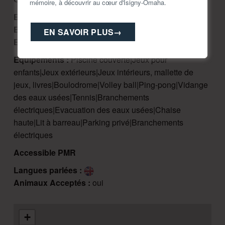
mémoire, à découvrir au cœur d'Isigny-Omaha.
Emplacements classés :
59
Emplacements H.L.L. :
29
EN SAVOIR PLUS
→
Emplacements nus :
26
Equipements :
Piscine couverte|Jeux pour
enfants|Jeux extérieurs|Jeux intérieurs, mallette de
jeux, livres|Boulodrome|Volley ball|Ping-pong|Vidange
des eaux usées|Tennis|Branchements
électriques|Evacuation des eaux usées|Chaise
haute|Lit à barreau|Parking privé|Branchements
électriques
Accessible PMR
Langues parlées :
Animaux Acceptés :
oui
+