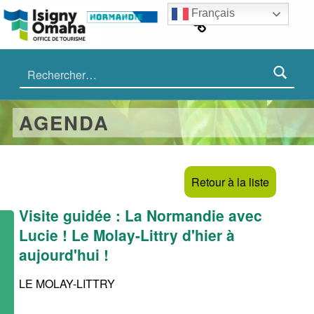
ISIGNY OMAHA TOURISME
Cookies management panel
#IsignyOmaha
Français
Rechercher :
AGENDA
Retour à la liste
Visite guidée : La Normandie avec
Lucie ! Le Molay-Littry d'hier à
aujourd'hui !
LE MOLAY-LITTRY