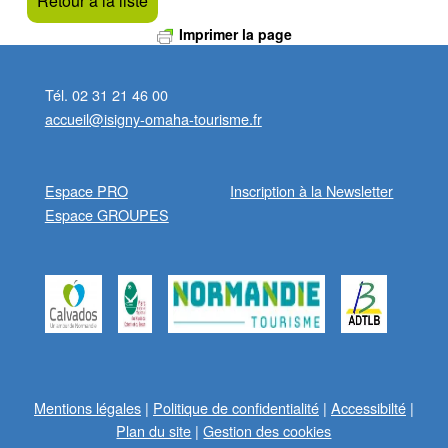
Retour à la liste
Imprimer la page
Skip back to main navigation
Tél. 02 31 21 46 00
accueil@isigny-omaha-tourisme.fr
Espace PRO
Inscription à la Newsletter
Espace GROUPES
Mentions légales
|
Politique de confidentialité
|
Accessibilté
|
Plan du site
|
Gestion des cookies