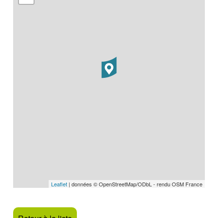
Leaflet
| données © OpenStreetMap/ODbL - rendu OSM France