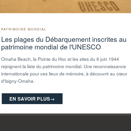
Espace GROUPES
PATRIMOINE MONDIAL
Les plages du Débarquement inscrites au
patrimoine mondial de l'UNESCO
Omaha Beach, la Pointe du Hoc et les sites du 6 juin 1944
rejoignent la liste du patrimoine mondial. Une reconnaissance
internationale pour ces lieux de mémoire, à découvrir au cœur
gales
|
Politique de confidentialité
|
Accessibilté
|
Plan du site
|
Gestion
d'Isigny-Omaha.
ectif-multimedia.com
EN SAVOIR PLUS
→