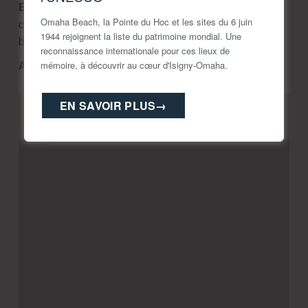
Equipements :
Aire de pique-nique non
Omaha Beach, la Pointe du Hoc et les sites du 6 juin
couverte|Boutique|Défibrillateur|Equipement pour
1944 rejoignent la liste du patrimoine mondial. Une
bébé|Parking|Toilettes
reconnaissance internationale pour ces lieux de
Animaux Acceptés :
oui
mémoire, à découvrir au cœur d'Isigny-Omaha.
EN SAVOIR PLUS
→
+
−