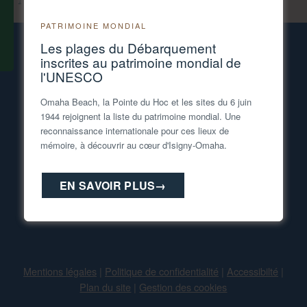
Imprimer la page
Skip back to main navigation
PATRIMOINE MONDIAL
Les plages du Débarquement
Tél. 02 31 21 46 00
inscrites au patrimoine mondial de
accueil@isigny-omaha-tourisme.fr
l'UNESCO
Omaha Beach, la Pointe du Hoc et les sites du 6 juin
1944 rejoignent la liste du patrimoine mondial. Une
Espace PRO
Inscription à la Newsletter
reconnaissance internationale pour ces lieux de
Espace GROUPES
mémoire, à découvrir au cœur d'Isigny-Omaha.
EN SAVOIR PLUS
→
Mentions légales
|
Politique de confidentialité
|
Accessibilté
|
Plan du site
|
Gestion des cookies