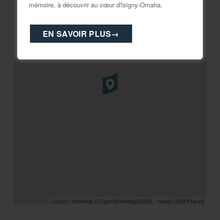
mémoire, à découvrir au cœur d'Isigny-Omaha.
−
EN SAVOIR PLUS
→
Leaflet
| données © OpenStreetMap/ODbL - rendu OSM France