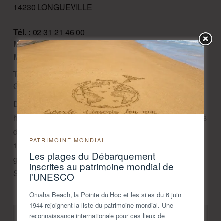
14230 LONGUEVILLE
Tél. :
02 31 21 46 00
Mobile :
07 56 41 87 44
Mail :
accueil@isigny-omaha-tourisme.fr
Tarifs 2026 :
Gratuit pour tous
Description :
Découvrez le charme patrimonial et
historique des communes d'Isigny-Omaha Intercom lors
des randonnées conviviales ( 2 parcours matérialisés :
PATRIMOINE MONDIAL
1 d'environ 9km, l'autre d'environ 5km ). Parcours
Les plages du Débarquement
gratuit non commenté.
inscrites au patrimoine mondial de
Sans réservation.
l'UNESCO
Omaha Beach, la Pointe du Hoc et les sites du 6 juin
1944 rejoignent la liste du patrimoine mondial. Une
reconnaissance internationale pour ces lieux de
+