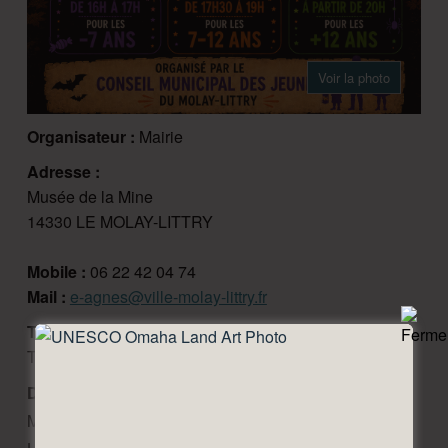
Voir la photo
Organisateur :
Mairie
Adresse :
Musée de la Mine
14330 LE MOLAY-LITTRY
Mobile :
06 22 42 04 74
Mail :
e-agnes@ville-molay-littry.fr
Tarifs 2026 :
Tarif de base 3 €
Description :
Le Conseil Municipal des Jeunes du
Molay-Littry vous donne rendez-vous pour une soirée