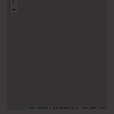
+
−
Leaflet
| données © OpenStreetMap/ODbL - rendu OSM France