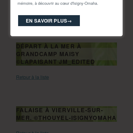
mémoire, à découvrir au cœur d'Isigny-Omaha.
Neuilly-la-Forêt (14).
EN SAVOIR PLUS
→
DÉPART À LA MER À
GRANDCAMP MAISY
©LAPAISANT JM_EDITED
Retour à la liste
FALAISE À VIERVILLE-SUR-
MER. ©THOUYEL-ISIGNYOMAHA