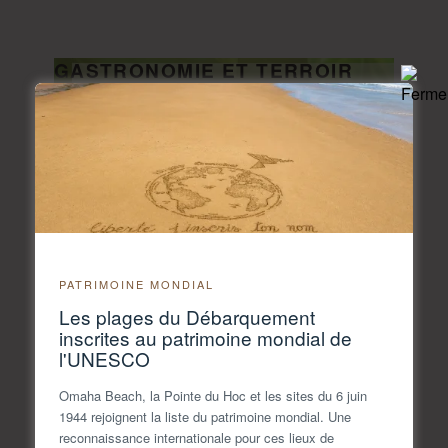
GASTRONOMIE ET TERROIR
ISIGNY OMAHA
Retour à la liste
©IsignyOmahaTourisme
PATRIMOINE MONDIAL
SORTIE ACCOMPAGNÉE EN
Les plages du Débarquement
inscrites au patrimoine mondial de
CANOË SUR L’ELLE À NEUILLY-
l'UNESCO
LA-FORÊT (14).
Omaha Beach, la Pointe du Hoc et les sites du 6 juin
Retour à la liste
1944 rejoignent la liste du patrimoine mondial. Une
reconnaissance internationale pour ces lieux de
Sortie accompagnée en canoë sur l’Elle à